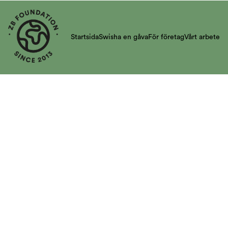
Startsida
Swisha en gåva
För företag
Vårt arbete